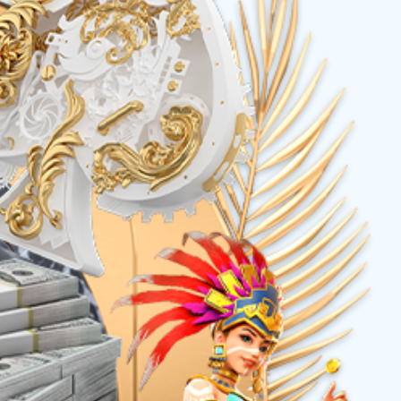
于成为全球领先的乐鱼下载平台。