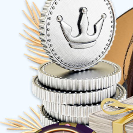
爱。
我们将继续秉持“
技术创新、用户至