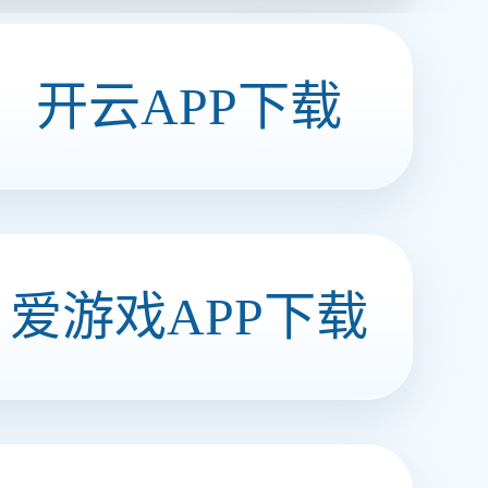
具
安全登录器
Mac 与
采用轻量化架构与加密访问机
，帮助用户稳
制，适配多种设备系统，有效
轻松绕过访
防劫持、防屏蔽，保障平台访
同步与内容
问安全性和数据一致性。
。
的活跃趋势。