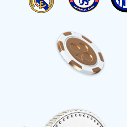
乐鱼下载
是一家面向全球市场的综
赛事直播、数据分析、多终端同步
平台通过多项国际安全认证，系统架
术与客服团队，确保每位用户都能
截至目前，乐鱼下载 已拥有超
100