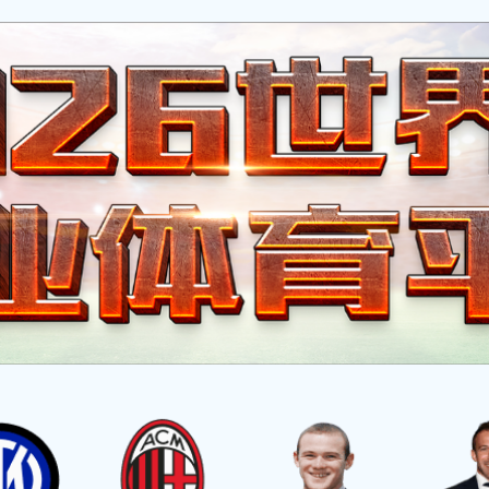
鱼下载
· 体育观看更
球迷专属的数字主场。
乐鱼下载网页版
提供多终端支持
赛事推荐，让你随时随地畅享体育内容。
网页端入口
下载APP