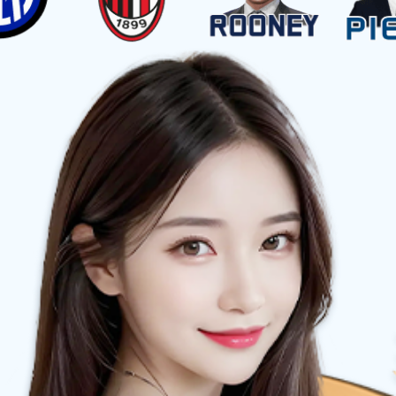
乐鱼下载公司简介
合体育赛事直播与数据服务平台，专注于为体育迷打造高品
等核心功能，为用户提供一站式的乐鱼下载服务。
构稳定高效，全面适配 APP、PC 和移动网页端。在东南
获得便捷、可靠的服务体验。
 万+
注册用户，服务网络覆盖十余国家与地区，日均访问量