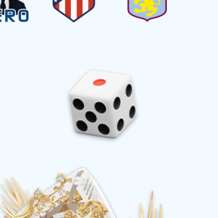
质的数字化观赛体验。我们整合
高清
亚、中东、欧洲等区域建立了本地化技
持续增长，深受广大体育爱好者喜