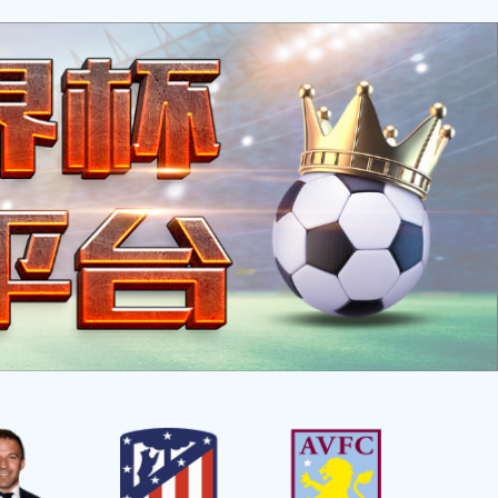
App
公司
体育
注册入口
简介
报道
便捷
、高清视频、 实时比分与