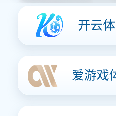
我们推出的原生应用覆盖体育、电竞等热门内容，
支持赛事查看、数据浏览与多端同步，结合高清直
播与智能提醒，为用户带来高效、流畅的体验。
依托乐鱼下