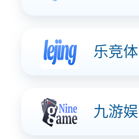
结合
多因子
别