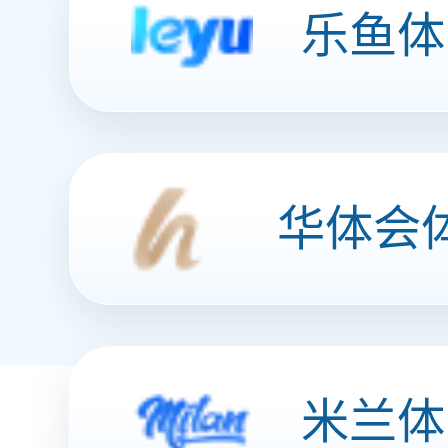
洛
杉
矶