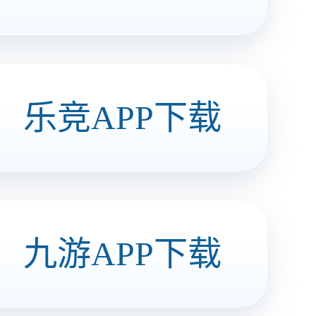
全网。
护
异常流量识
定性保障